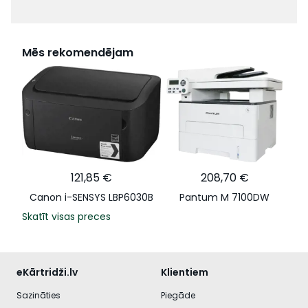
Mēs rekomendējam
121,85 €
208,70 €
Canon i-SENSYS LBP6030B
Pantum M 7100DW
Skatīt visas preces
eKārtridži.lv
Klientiem
Sazināties
Piegāde