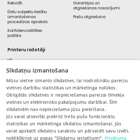
Rekvizīti
Garantijas un
atgriešanas nosacījumi
Datu subjektu tiesību
izmantošanas
Preču atgriešana
procedūras apraksts
Konfidencialitātes
politika
Printeru ražotāji
HP
Canon
Sīkdatņu izmantošana
Kyocera
Mūsu vietne izmanto sīkdatnes, lai nodrošinātu pareizu
Brother
vietnes darbību statistikas un mārketinga nolūkos.
Obligātās sīkdatnes ir nepieciešamas pareizai tīmekļa
Lexmark
vietnes un elektronisko pakalpojumu darbībai. Šīm
Konica minolta
sīkdatnēm nav nepieciešama jūsu piekrišana.
Pantum
Jūs varat atsevišķi piekrist trešo pušu funkcionālo,
statistikas un mārketinga sīkdatņu izmantošanai. Jūs
2020-2026 © www.www.e-kartridzi.lv. Visas tiesības aizsargātas.
varat apskatīt sīkdatņu sarakstu un pārvaldīt savu izvēli,
This site is protected by reCAPTCHA and the Google
Privacy Policy
noklikšķinot uz pogas "Sīkdatņu iestatījumi".
and
Terms of Service
apply.
Privātuma