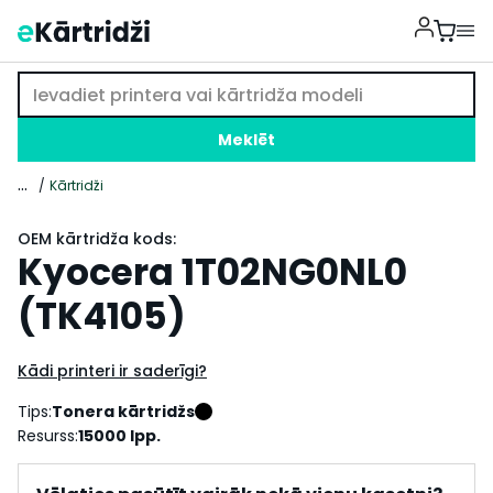
Meklēt
...
Kārtridži
OEM kārtridža kods:
Kyocera 1T02NG0NL0
(TK4105)
Kādi printeri ir saderīgi?
Tips:
Tonera kārtridžs
Resurss:
15000 lpp.