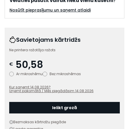
Vēlaties pasūtīt vairāk nekā vienu kasetni?
Nosūtīt pieprasījumu un saņemt atlaidi
Savietojams kārtridžs
Ne printera ražotāja ražots
50,58
€
Ar mikroshēmu
Bez mikroshēmas
Kur saņemt
14.08.2026
?
Izņemt pakomātā / Mēs piegādāsim
14.08.2026
Ielikt grozā
Bezmaksas kārtridžu piegāde
1 gada garantija