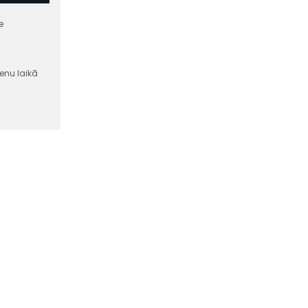
e
enu laikā