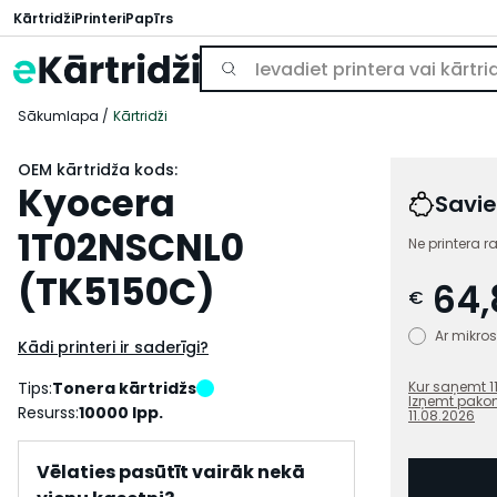
Kārtridži
Printeri
Papīrs
Sākumlapa
Kārtridži
OEM kārtridža kods:
Kyocera
Savie
1T02NSCNL0
Ne printera r
(TK5150C)
64,
€
Ar mikr
Kādi printeri ir saderīgi?
Tips:
Tonera kārtridžs
Kur saņemt
1
Izņemt pako
Resurss:
10000 lpp.
11.08.2026
Vēlaties pasūtīt vairāk nekā