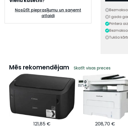
vienu kasetni?
Nosūtīt pieprasījumu un saņemt
Bezmaksas
atlaidi
1 gada gar
Printera a
Bezmaksas
Tukša kār
Mēs rekomendējam
Skatīt visas preces
121,85 €
208,70 €