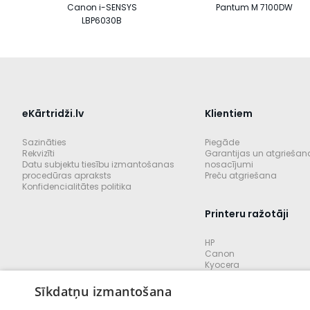
Canon i-SENSYS
Pantum M 7100DW
LBP6030B
eKārtridži.lv
Klientiem
Sazināties
Piegāde
Rekvizīti
Garantijas un atgriešan
Datu subjektu tiesību izmantošanas
nosacījumi
procedūras apraksts
Preču atgriešana
Konfidencialitātes politika
Printeru ražotāji
HP
Canon
Kyocera
Brother
Lexmark
Sīkdatņu izmantošana
Konica minolta
Pantum