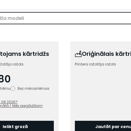
tojams kārtridžs
Oriģinālais kārtr
ažotāja ražots
Printera ražotāja ražots
80
oshēmu
Bez mikroshēmas
1.08.2026
?
mātā / Mēs piegādāsim
Ielikt grozā
Jautāt par cen