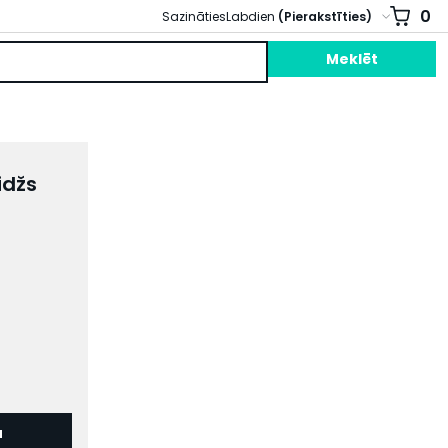
0
Sazināties
Labdien
(Pierakstīties)
Meklēt
idžs
u