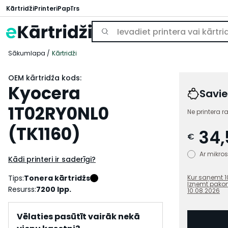
Kārtridži
Printeri
Papīrs
Sākumlapa
Kārtridži
OEM kārtridža kods:
Kyocera
Savie
1T02RY0NL0
Ne printera r
(TK1160)
34,
€
Ar mikr
Kādi printeri ir saderīgi?
Tips:
Tonera kārtridžs
Kur saņemt
1
Izņemt pako
Resurss:
7200 lpp.
10.08.2026
Vēlaties pasūtīt vairāk nekā