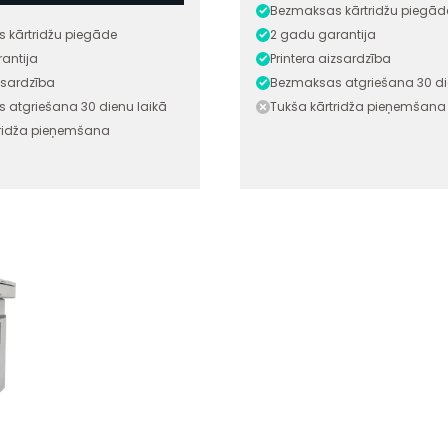
Bezmaksas kārtridžu piegād
 kārtridžu piegāde
2 gadu garantija
antija
Printera aizsardzība
izsardzība
Bezmaksas atgriešana 30 di
 atgriešana 30 dienu laikā
Tukša kārtridža pieņemšana
tridža pieņemšana