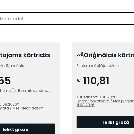
tojams kārtridžs
Oriģinālais kārtr
ažotāja ražots
Printera ražotāja ražots
55
110,81
€
oshēmu
Bez mikroshēmas
Kur saņemt
11.08.2026
?
Izņemt pakomātā / Mēs piegā
0.08.2026
?
11.08.2026
mātā / Mēs piegādāsim
Ielikt grozā
Ielikt grozā