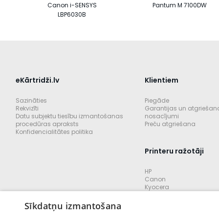
Canon i-SENSYS
Pantum M 7100DW
LBP6030B
eKārtridži.lv
Klientiem
Sazināties
Piegāde
Rekvizīti
Garantijas un atgriešan
Datu subjektu tiesību izmantošanas
nosacījumi
procedūras apraksts
Preču atgriešana
Konfidencialitātes politika
Printeru ražotāji
HP
Canon
Kyocera
Brother
Lexmark
Sīkdatņu izmantošana
Konica minolta
Pantum