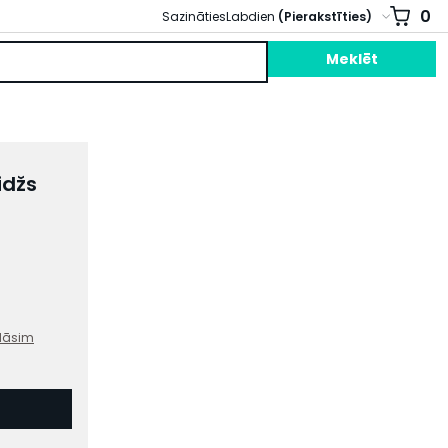
0
Sazināties
Labdien
(Pierakstīties)
Meklēt
idžs
dāsim