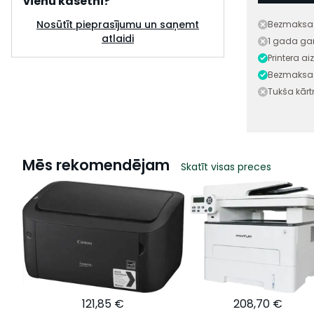
vienu kasetni?
Nosūtīt pieprasījumu un saņemt
Bezmaksas
atlaidi
1 gada gar
Printera a
Bezmaksas
Tukša kār
Mēs rekomendējam
Skatīt visas preces
121,85 €
208,70 €