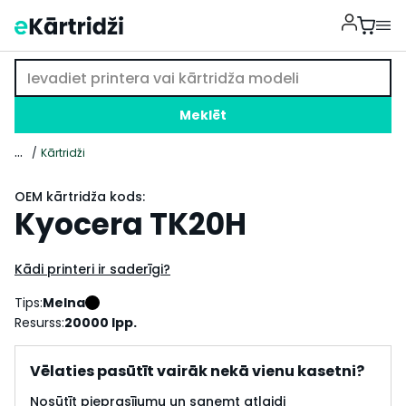
Meklēt
...
Kārtridži
OEM kārtridža kods:
Kyocera TK20H
Kādi printeri ir saderīgi?
Tips:
Melna
Resurss:
20000 lpp.
Vēlaties pasūtīt vairāk nekā vienu kasetni?
Nosūtīt pieprasījumu un saņemt atlaidi