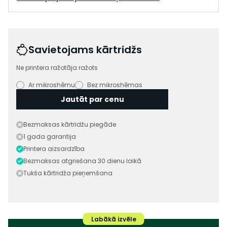
Savietojams kārtridžs
Ne printera ražotāja ražots
Ar mikroshēmu
Bez mikroshēmas
Jautāt par cenu
Bezmaksas kārtridžu piegāde
1 gada garantija
Printera aizsardzība
Bezmaksas atgriešana 30 dienu laikā
Tukša kārtridža pieņemšana
Labākā izvēle