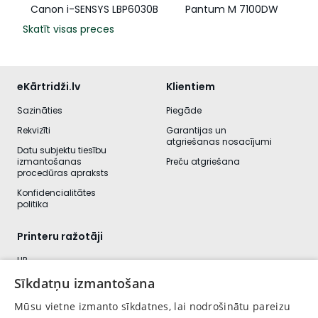
Canon i-SENSYS LBP6030B
Pantum M 7100DW
Skatīt visas preces
eKārtridži.lv
Klientiem
Sazināties
Piegāde
Rekvizīti
Garantijas un
atgriešanas nosacījumi
Datu subjektu tiesību
izmantošanas
Preču atgriešana
procedūras apraksts
Konfidencialitātes
politika
Printeru ražotāji
HP
Canon
Sīkdatņu izmantošana
Kyocera
Mūsu vietne izmanto sīkdatnes, lai nodrošinātu pareizu