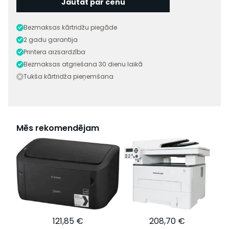
Jautāt par cenu
Bezmaksas kārtridžu piegāde
2 gadu garantija
Printera aizsardzība
Bezmaksas atgriešana 30 dienu laikā
Tukša kārtridža pieņemšana
Mēs rekomendējam
121,85 €
208,70 €