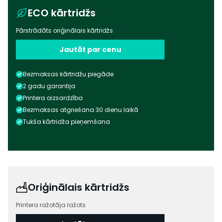
ECO kārtridžs
Pārstrādāts oriģinālais kārtridžs
Jautāt par cenu
Bezmaksas kārtridžu piegāde
2 gadu garantija
Printera aizsardzība
Bezmaksas atgriešana 30 dienu laikā
Tukša kārtridža pieņemšana
Oriģinālais kārtridžs
Printera ražotāja ražots