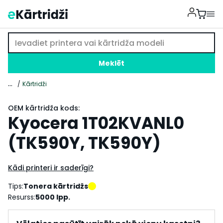
Meklēt
...
Kārtridži
OEM kārtridža kods:
Kyocera 1T02KVANL0
(TK590Y, TK590Y)
Kādi printeri ir saderīgi?
Tips:
Tonera kārtridžs
Resurss:
5000 lpp.