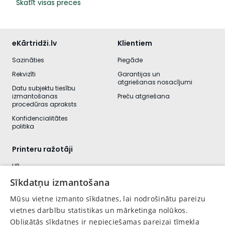
Skatīt visas preces
eKārtridži.lv
Klientiem
Sazināties
Piegāde
Rekvizīti
Garantijas un
atgriešanas nosacījumi
Datu subjektu tiesību
izmantošanas
Preču atgriešana
procedūras apraksts
Konfidencialitātes
politika
Printeru ražotāji
HP
Canon
Sīkdatņu izmantošana
Kyocera
Mūsu vietne izmanto sīkdatnes, lai nodrošinātu pareizu
Brother
vietnes darbību statistikas un mārketinga nolūkos.
Obligātās sīkdatnes ir nepieciešamas pareizai tīmekļa
Lexmark