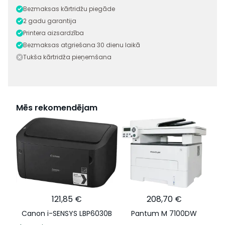
Bezmaksas kārtridžu piegāde
2 gadu garantija
Printera aizsardzība
Bezmaksas atgriešana 30 dienu laikā
Tukša kārtridža pieņemšana
Mēs rekomendējam
121,85 €
208,70 €
Canon i-SENSYS LBP6030B
Pantum M 7100DW