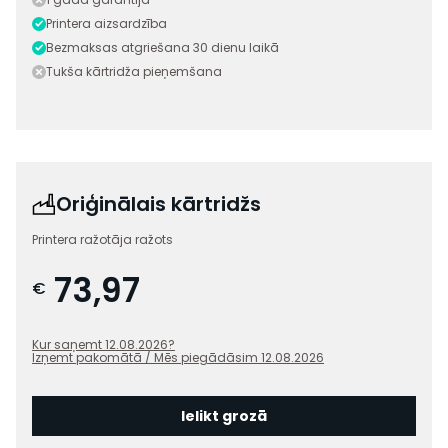
Printera aizsardzība
Bezmaksas atgriešana 30 dienu laikā
Tukša kārtridža pieņemšana
Oriģinālais kārtridžs
Printera ražotāja ražots
73,97
€
Kur saņemt
12.08.2026
?
Izņemt pakomātā / Mēs piegādāsim
12.08.2026
Ielikt grozā