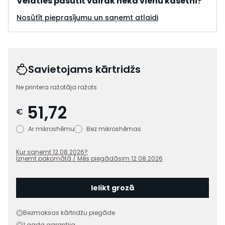
Vēlaties pasūtīt vairāk nekā vienu kasetni?
Nosūtīt pieprasījumu un saņemt atlaidi
Savietojams kārtridžs
Ne printera ražotāja ražots
51,72
€
Ar mikroshēmu
Bez mikroshēmas
Kur saņemt
12.08.2026
?
Izņemt pakomātā / Mēs piegādāsim
12.08.2026
Ielikt grozā
Bezmaksas kārtridžu piegāde
1 gada garantija