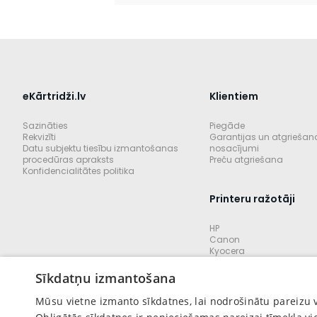
eKārtridži.lv
Klientiem
Sazināties
Piegāde
Rekvizīti
Garantijas un atgriešan
Datu subjektu tiesību izmantošanas
nosacījumi
procedūras apraksts
Preču atgriešana
Konfidencialitātes politika
Printeru ražotāji
HP
Canon
Kyocera
Brother
Lexmark
Sīkdatņu izmantošana
Konica minolta
Pantum
Mūsu vietne izmanto sīkdatnes, lai nodrošinātu pareizu 