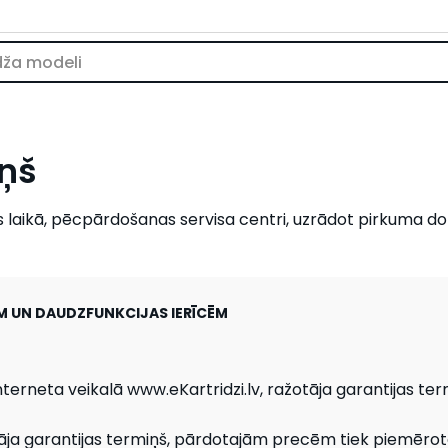
iņš
as laikā, pēcpārdošanas servisa centri, uzrādot pirkuma d
M UN DAUDZFUNKCIJAS IERĪCĒM
terneta veikalā www.eKartridzi.lv, ražotāja garantijas ter
āja garantijas termiņš, pārdotajām precēm tiek piemērot