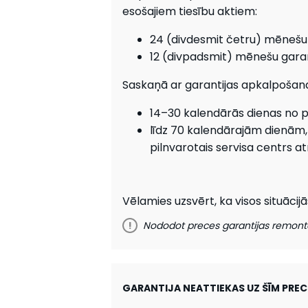
esošajiem tiesību aktiem:
24 (divdesmit četru) mēnešu ga
12 (divpadsmit) mēnešu garanti
Saskaņā ar garantijas apkalpošana
14–30 kalendārās dienas no 
līdz 70 kalendārajām dienām,
pilnvarotais servisa centrs atr
Vēlamies uzsvērt, ka visos situācij
!
Nododot preces garantijas remonta
GARANTIJA NEATTIEKAS UZ ŠĪM PRE