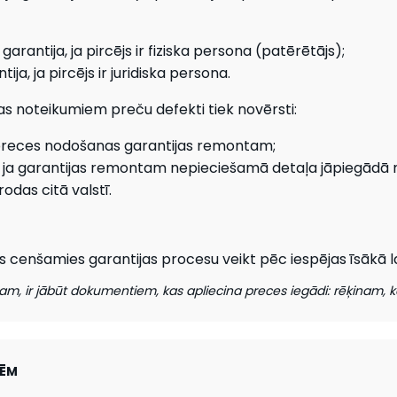
rantija, ja pircējs ir fiziska persona (patērētājs);
ja, ja pircējs ir juridiska persona.
s noteikumiem preču defekti tiek novērsti:
preces nodošanas garantijas remontam;
 ja garantijas remontam nepieciešamā detaļa jāpiegādā 
odas citā valstī.
ās cenšamies garantijas procesu veikt pēc iespējas īsākā l
m, ir jābūt dokumentiem, kas apliecina preces iegādi: rēķinam, 
CĒM