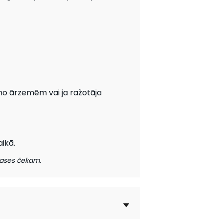
no ārzemēm vai ja ražotāja
aikā.
kases čekam.