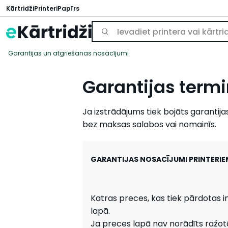
Kārtridži
Printeri
Papīrs
Garantijas un atgriešanas nosacījumi
Garantijas term
Ja izstrādājums tiek bojāts garantij
bez maksas salabos vai nomainīs.
GARANTIJAS NOSACĪJUMI PRINTERIE
Katras preces, kas tiek pārdotas in
lapā.
Ja preces lapā nav norādīts ražot