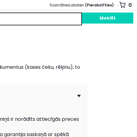
0
Sazināties
Labdien
(Pierakstīties)
Meklēt
okumentus (kases čeku, rēķinu), to
miņš ir norādīts attiecīgās preces
a garantija saskaņā ar spēkā