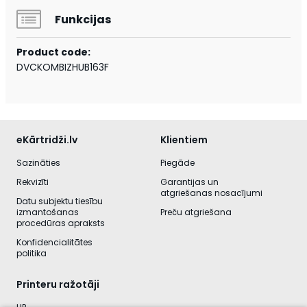
Funkcijas
Product code:
DVCKOMBIZHUB163F
eKārtridži.lv
Klientiem
Sazināties
Piegāde
Rekvizīti
Garantijas un
atgriešanas nosacījumi
Datu subjektu tiesību
izmantošanas
Preču atgriešana
procedūras apraksts
Konfidencialitātes
politika
Printeru ražotāji