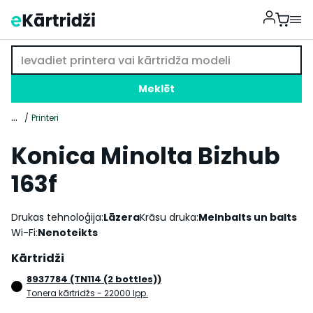
Meklēt
...
Printeri
Konica Minolta Bizhub
163f
Drukas tehnoloģija:
Lāzera
Krāsu druka:
Melnbalts un balts
Wi-Fi:
Nenoteikts
Kārtridži
8937784 (TN114 (2 bottles))
Tonera kārtridžs
- 22000 lpp.