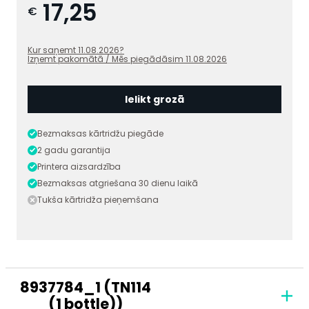
17,25
€
Kur saņemt
11.08.2026
?
Izņemt pakomātā / Mēs piegādāsim
11.08.2026
Ielikt grozā
Bezmaksas kārtridžu piegāde
2 gadu garantija
Printera aizsardzība
Bezmaksas atgriešana 30 dienu laikā
Tukša kārtridža pieņemšana
8937784_1 (TN114
(1 bottle))