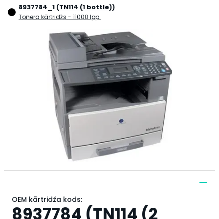
8937784_1 (TN114 (1 bottle))
Tonera kārtridžs
- 11000 lpp.
OEM kārtridža kods:
8937784 (TN114 (2