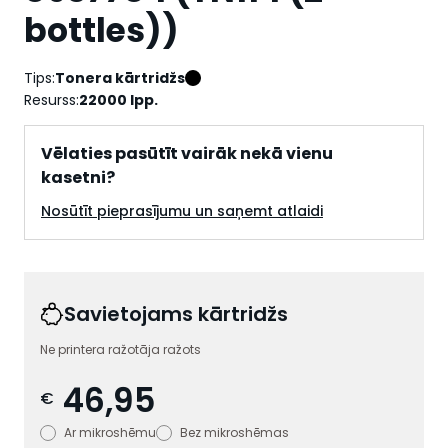
bottles))
Tips:
Tonera kārtridžs
Resurss:
22000 lpp.
Vēlaties pasūtīt vairāk nekā vienu
kasetni?
Nosūtīt pieprasījumu un saņemt atlaidi
Savietojams kārtridžs
Ne printera ražotāja ražots
46,95
€
Ar mikroshēmu
Bez mikroshēmas