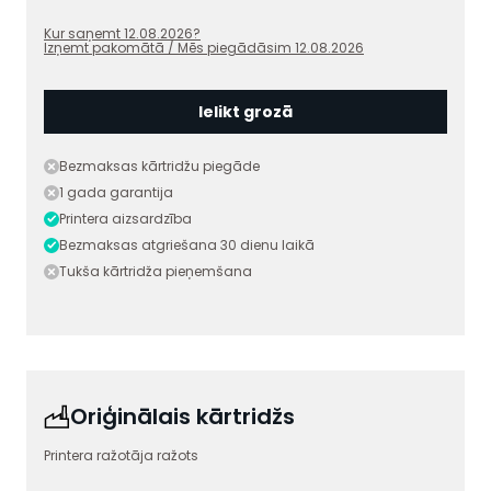
Kur saņemt
12.08.2026
?
Izņemt pakomātā / Mēs piegādāsim
12.08.2026
Ielikt grozā
Bezmaksas kārtridžu piegāde
1 gada garantija
Printera aizsardzība
Bezmaksas atgriešana 30 dienu laikā
Tukša kārtridža pieņemšana
Oriģinālais kārtridžs
Printera ražotāja ražots