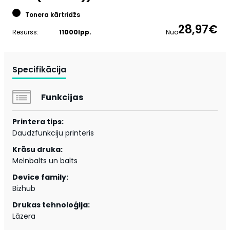
Tonera kārtridžs
28,97€
Resurss:
11000lpp.
Nuo
Specifikācija
Funkcijas
Printera tips:
Daudzfunkciju printeris
Krāsu druka:
Melnbalts un balts
Device family:
Bizhub
Drukas tehnoloģija:
Lāzera