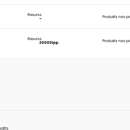
Resurss:
Produkts nav p
–
Resurss:
Produkts nav p
20000lpp.
balts