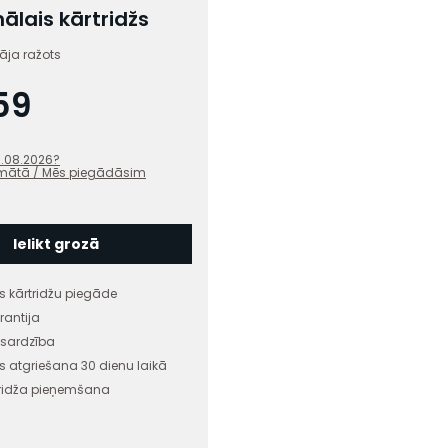
nālais kārtridžs
tāja ražots
59
1.08.2026
?
mātā / Mēs piegādāsim
Ielikt grozā
 kārtridžu piegāde
rantija
izsardzība
 atgriešana 30 dienu laikā
tridža pieņemšana