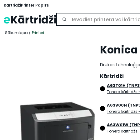
Kārtridži
Printeri
Papīrs
Sākumlapa
Printeri
Konica
Drukas tehnoloģija
Kārtridži
A63T01H (TNP3
Tonera kārtridžs
A63V00H (TNP
Tonera kārtridžs
A63W01W (TNP
Tonera kārtridžs