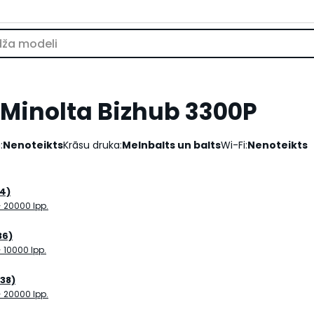
 Minolta Bizhub 3300P
:
Nenoteikts
Krāsu druka:
Melnbalts un balts
Wi-Fi:
Nenoteikts
4)
- 20000 lpp.
36)
- 10000 lpp.
38)
- 20000 lpp.