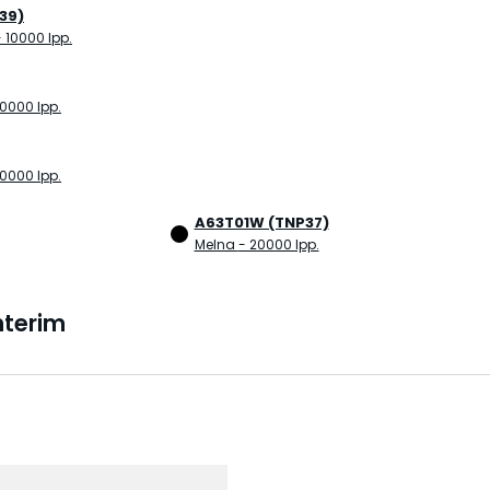
39)
- 10000 lpp.
0000 lpp.
0000 lpp.
A63T01W (TNP37)
Melna
- 20000 lpp.
nterim