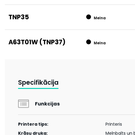
TNP35
Melna
A63T01W (TNP37)
Melna
Specifikācija
Funkcijas
Printera tips:
Printeris
Krāsu druka:
Melnbalts un 