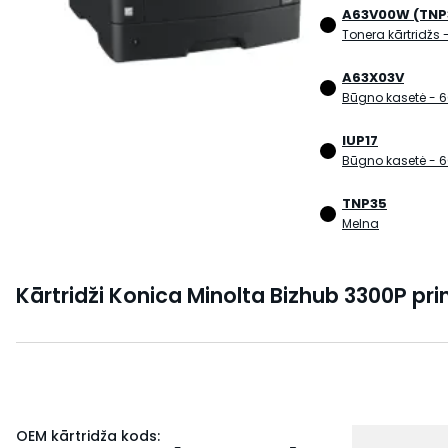
A63V00W (TNP
Tonera kārtridžs
A63X03V
Būgno kasetė
- 6
IUP17
Būgno kasetė
- 6
TNP35
Melna
Kārtridži Konica Minolta Bizhub 3300P pri
OEM kārtridža kods: