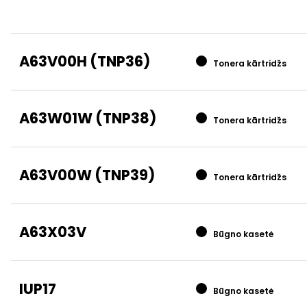
A63V00H (TNP36)
Tonera kārtridžs
A63W01W (TNP38)
Tonera kārtridžs
A63V00W (TNP39)
Tonera kārtridžs
A63X03V
Būgno kasetė
IUP17
Būgno kasetė