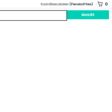
0
Sazināties
Labdien
(Pierakstīties)
Meklēt