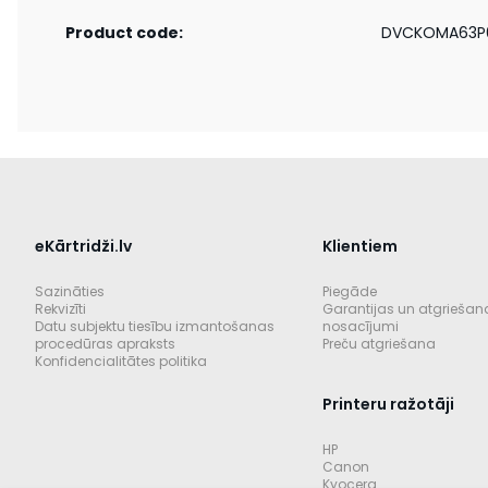
Product code:
DVCKOMA63P
eKārtridži.lv
Klientiem
Sazināties
Piegāde
Rekvizīti
Garantijas un atgriešan
Datu subjektu tiesību izmantošanas
nosacījumi
procedūras apraksts
Preču atgriešana
Konfidencialitātes politika
Printeru ražotāji
HP
Canon
Kyocera