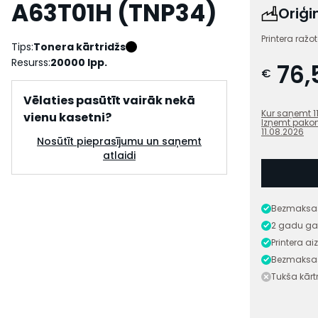
A63T01H (TNP34)
Oriģi
Printera ražo
Tips:
Tonera kārtridžs
Resurss:
20000 lpp.
76,
€
Vēlaties pasūtīt vairāk nekā
Kur saņemt
1
vienu kasetni?
Izņemt pako
11.08.2026
Nosūtīt pieprasījumu un saņemt
atlaidi
Bezmaksas
2 gadu ga
Printera a
Bezmaksas
Tukša kār