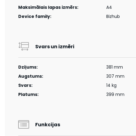
Maksimālais lapas izmērs:
A4
Device family:
Bizhub
Svars un izmēri
Dziļums:
381 mm
Augstums:
307 mm
Svars:
14 kg
Platums:
399 mm
Funkcijas